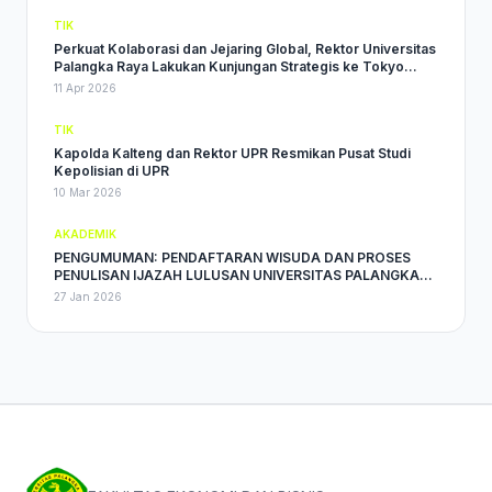
TIK
Perkuat Kolaborasi dan Jejaring Global, Rektor Universitas
Palangka Raya Lakukan Kunjungan Strategis ke Tokyo
University of Agriculture
11 Apr 2026
TIK
Kapolda Kalteng dan Rektor UPR Resmikan Pusat Studi
Kepolisian di UPR
10 Mar 2026
AKADEMIK
PENGUMUMAN: PENDAFTARAN WISUDA DAN PROSES
PENULISAN IJAZAH LULUSAN UNIVERSITAS PALANGKA
RAYA PERIODE BULAN MARET TAHUN 2026
27 Jan 2026